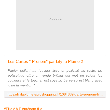
Publicité
Les Cartes " Prénom" par Lily la Plume 2
Papier brillant au toucher lisse et pelliculé au recto. Le
pelliculage offre un rendu brillant qui met en valeur les
couleurs et le toucher est soyeux. Le verso est blanc avec
juste la mention " ...
https://lilylaplume.eproshopping.fr/1084889-carte-prenom-lily-la-plume-2.html
#Fille A à F
#prénom fille