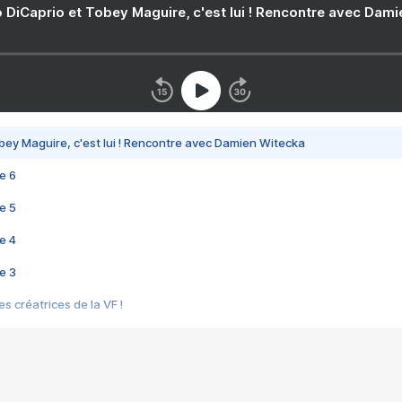
 DiCaprio et Tobey Maguire, c'est lui ! Rencontre avec Dam
bey Maguire, c'est lui ! Rencontre avec Damien Witecka
e 6
e 5
e 4
e 3
s créatrices de la VF !
e 2
e 1
e Mektoub My Love arrive enfin ! Rencontre avec Shaïn Boumedine et Sal